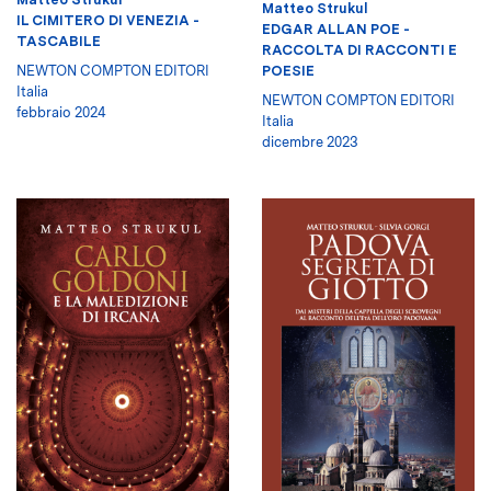
Matteo Strukul
IL CIMITERO DI VENEZIA -
EDGAR ALLAN POE -
TASCABILE
RACCOLTA DI RACCONTI E
POESIE
NEWTON COMPTON EDITORI
Italia
NEWTON COMPTON EDITORI
febbraio 2024
Italia
dicembre 2023