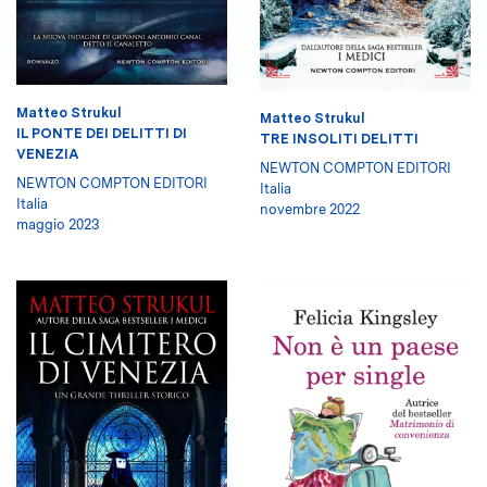
Matteo Strukul
Matteo Strukul
IL PONTE DEI DELITTI DI
TRE INSOLITI DELITTI
VENEZIA
NEWTON COMPTON EDITORI
NEWTON COMPTON EDITORI
Italia
Italia
novembre 2022
maggio 2023