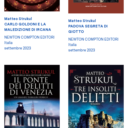
Matteo Strukul
Matteo Strukul
CARLO GOLDONI E LA
PADOVA SEGRETA DI
MALEDIZIONE DI IRCANA
GIOTTO
NEWTON COMPTON EDITORI
NEWTON COMPTON EDITORI
Italia
Italia
settembre 2023
settembre 2023