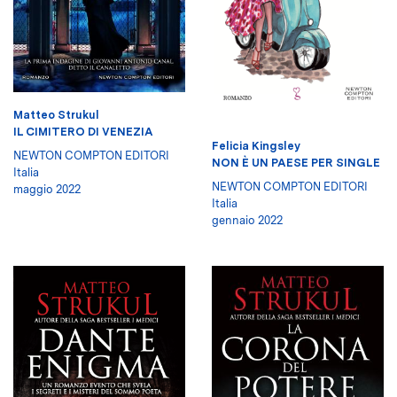
Matteo Strukul
IL CIMITERO DI VENEZIA
Felicia Kingsley
NEWTON COMPTON EDITORI
NON È UN PAESE PER SINGLE
Italia
NEWTON COMPTON EDITORI
maggio 2022
Italia
gennaio 2022