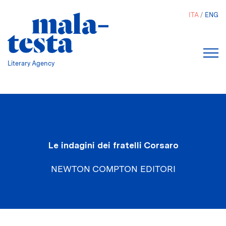
Salta
ITA
ENG
al
contenuto
principale
Literary Agency
Le indagini dei fratelli Corsaro
NEWTON COMPTON EDITORI