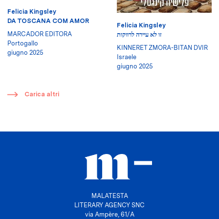
Felicia Kingsley
DA TOSCANA COM AMOR
Felicia Kingsley
MARCADOR EDITORA
זו לא עיירה לרווקות
Portogallo
KINNERET ZMORA-BITAN DVIR
giugno 2025
Israele
giugno 2025
​
Carica altri
MALATESTA
LITERARY AGENCY SNC
via Ampère, 61/A