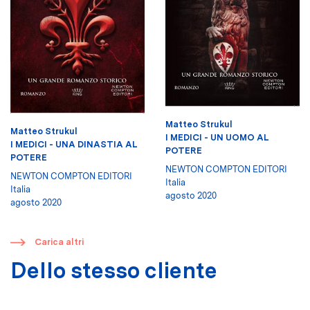
Matteo Strukul
Matteo Strukul
I MEDICI - UN UOMO AL
I MEDICI - UNA DINASTIA AL
POTERE
POTERE
NEWTON COMPTON EDITORI
NEWTON COMPTON EDITORI
Italia
Italia
agosto 2020
agosto 2020
​
Carica altri
Dello stesso cliente