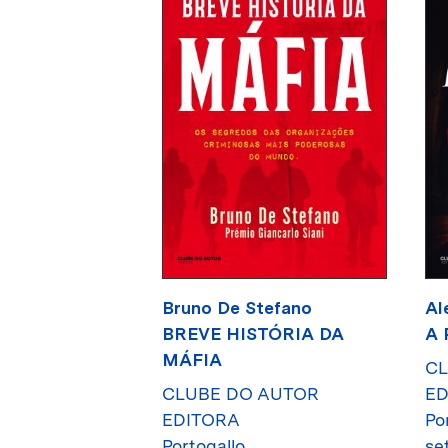
Bruno De Stefano
Al
BREVE HISTÓRIA DA
A 
MÁFIA
CL
CLUBE DO AUTOR
ED
EDITORA
Po
Portogallo
se