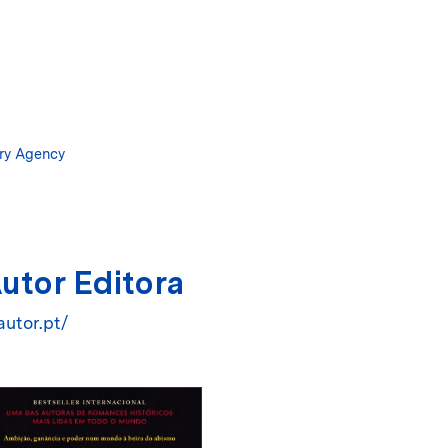
Salta
al
contenuto
principale
ary Agency
Autor Editora
utor.pt/