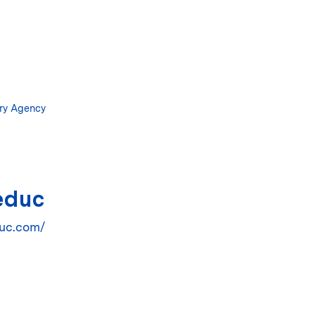
Salta
al
contenuto
principale
ary Agency
Leduc
duc.com/