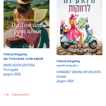
Felicia Kingsley
DA TOSCANA COM AMOR
Felicia Kingsley
MARCADOR EDITORA
זו לא עיירה לרווקות
Portogallo
KINNERET ZMORA-BITAN DVIR
giugno 2025
Israele
giugno 2025
​
Carica altri