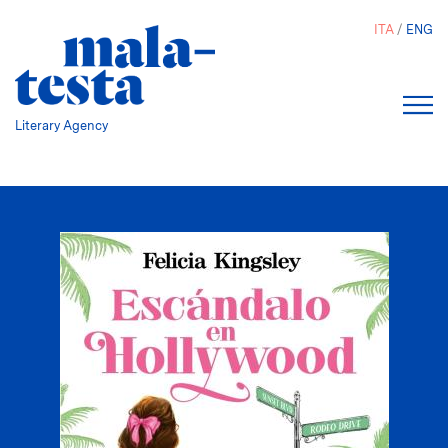
Salta
ITA
ENG
al
contenuto
principale
Literary Agency