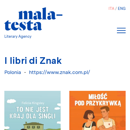
Salta
ITA
ENG
al
contenuto
principale
Literary Agency
I libri di Znak
Polonia
https://www.znak.com.pl/