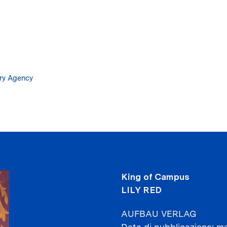
Salta
al
contenuto
principale
ary Agency
King of Campus
LILY RED
AUFBAU VERLAG
Data di pubblicazione
ma