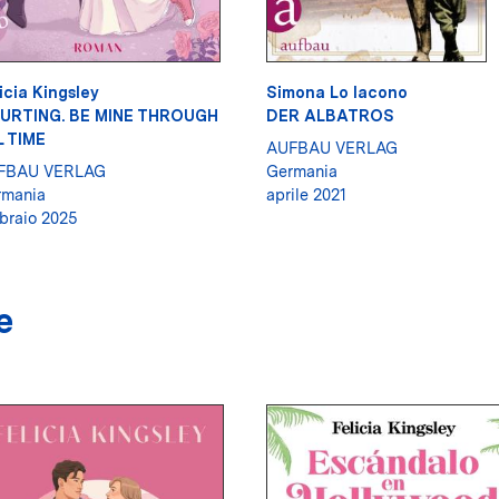
icia Kingsley
Simona Lo Iacono
URTING. BE MINE THROUGH
DER ALBATROS
L TIME
AUFBAU VERLAG
FBAU VERLAG
Germania
rmania
aprile 2021
braio 2025
e