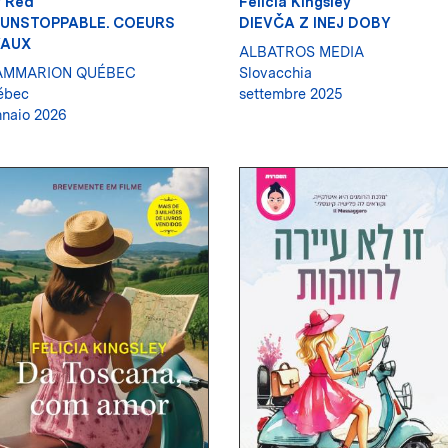
y Red
Felicia Kingsley
 UNSTOPPABLE. COEURS
DIEVČA Z INEJ DOBY
VAUX
ALBATROS MEDIA
AMMARION QUÉBEC
Slovacchia
ébec
settembre 2025
naio 2026