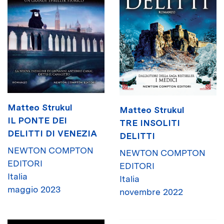
Matteo Strukul
Matteo Strukul
IL PONTE DEI
TRE INSOLITI
DELITTI DI VENEZIA
DELITTI
NEWTON COMPTON
NEWTON COMPTON
EDITORI
EDITORI
Italia
Italia
maggio 2023
novembre 2022