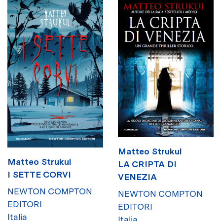
Matteo Strukul
Matteo Strukul
LA CRIPTA DI
I SETTE CORVI
VENEZIA
NEWTON COMPTON
NEWTON COMPTON
EDITORI
EDITORI
Italia
Italia