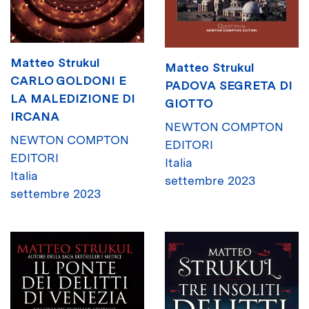
Matteo Strukul
Matteo Strukul
CARLO GOLDONI E
PADOVA SEGRETA DI
LA MALEDIZIONE DI
GIOTTO
IRCANA
NEWTON COMPTON
NEWTON COMPTON
EDITORI
EDITORI
Italia
Italia
settembre 2023
settembre 2023