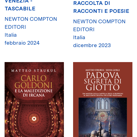
VENEZIA -
RACCOLTA DI
TASCABILE
RACCONTI E POESIE
NEWTON COMPTON
NEWTON COMPTON
EDITORI
EDITORI
Italia
Italia
febbraio 2024
dicembre 2023