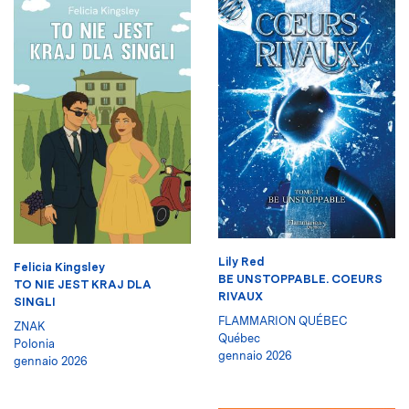
Lily Red
Felicia Kingsley
BE UNSTOPPABLE. COEURS
TO NIE JEST KRAJ DLA
RIVAUX
SINGLI
FLAMMARION QUÉBEC
ZNAK
Québec
Polonia
gennaio 2026
gennaio 2026