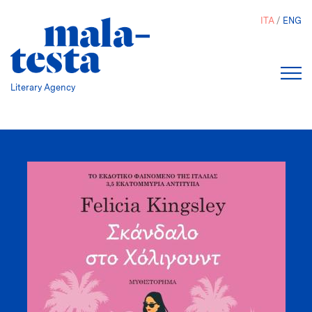
Salta
ITA
ENG
al
contenuto
principale
Literary Agency