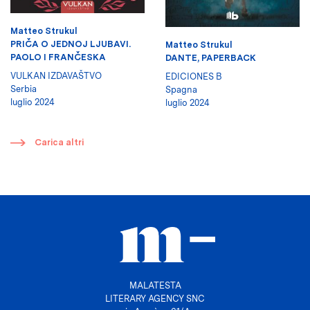
Matteo Strukul
PRIČA O JEDNOJ LJUBAVI.
Matteo Strukul
PAOLO I FRANČESKA
DANTE, PAPERBACK
VULKAN IZDAVAŠTVO
EDICIONES B
Serbia
Spagna
luglio 2024
luglio 2024
​
Carica altri
MALATESTA
LITERARY AGENCY SNC