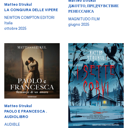
Matteo Strukul
Matteo Strukul
ДЖОТТО, ПРЕДЧУВСТВИЕ
LA CONGIURA DELLE VIPERE
РЕНЕССАНСА
NEWTON COMPTON EDITORI
MAGNITUDO FILM
Italia
giugno 2025
ottobre 2025
Matteo Strukul
PAOLO E FRANCESCA .
AUDIOLIBRO
AUDIBLE