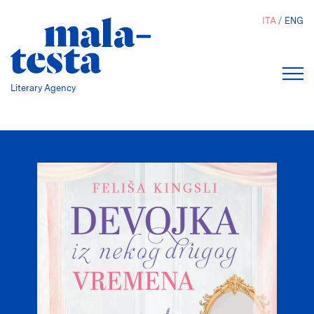
Salta
ITA
ENG
al
contenuto
principale
Literary Agency