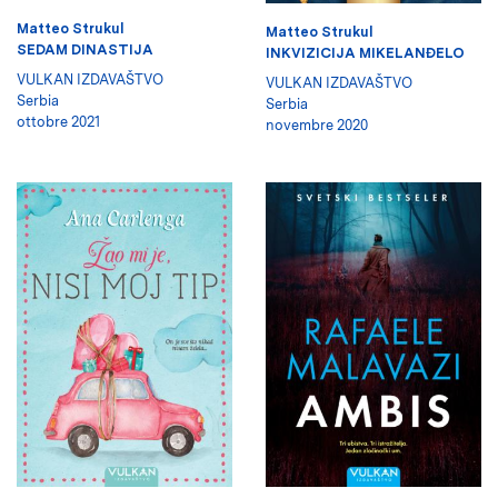
Matteo Strukul
Matteo Strukul
SEDAM DINASTIJA
INKVIZICIJA MIKELANĐELO
VULKAN IZDAVAŠTVO
VULKAN IZDAVAŠTVO
Serbia
Serbia
ottobre 2021
novembre 2020