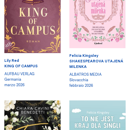
Felicia Kingsley
Lily Red
SHAKESPEAROVA UTAJENÁ
KING OF CAMPUS
MILENKA
AUFBAU VERLAG
ALBATROS MEDIA
Germania
Slovacchia
marzo 2026
febbraio 2026