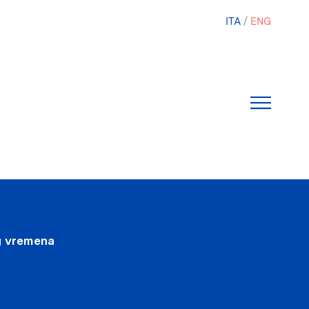
ITA
ENG
g vremena