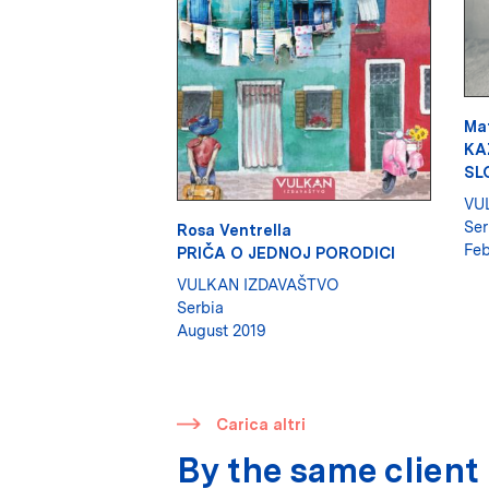
Ma
KA
SL
VU
Ser
Rosa Ventrella
Feb
PRIČA O JEDNOJ PORODICI
VULKAN IZDAVAŠTVO
Serbia
August 2019
​
Carica altri
By the same client