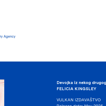
Skip
to
main
content
ary Agency
Devojka iz nekog drugo
FELICIA KINGSLEY
VULKAN IZDAVAŠTVO
Release date
May 2025