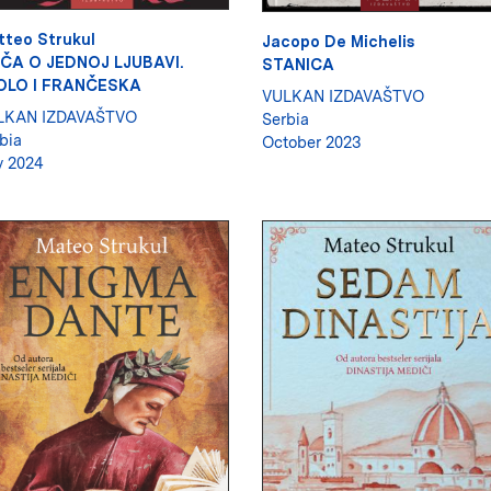
tteo Strukul
Jacopo De Michelis
IČA O JEDNOJ LJUBAVI.
STANICA
OLO I FRANČESKA
VULKAN IZDAVAŠTVO
LKAN IZDAVAŠTVO
Serbia
bia
October 2023
y 2024