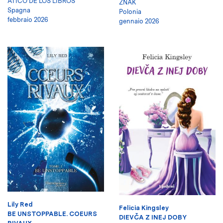
ÁTICO DE LOS LIBROS
ZNAK
Spagna
Polonia
febbraio 2026
gennaio 2026
Lily Red
Felicia Kingsley
BE UNSTOPPABLE. COEURS
DIEVČA Z INEJ DOBY