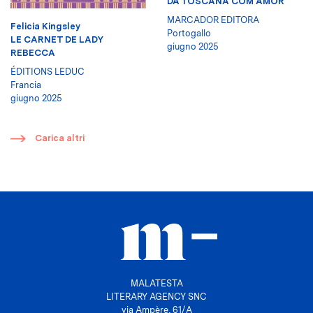
DA TOSCANA COM AMOR
MARCADOR EDITORA
Felicia Kingsley
Portogallo
LE CARNET DE LADY
giugno 2025
REBECCA
ÉDITIONS LEDUC
Francia
giugno 2025
​
Carica altri
MALATESTA
LITERARY AGENCY SNC
via Ampère, 61/A