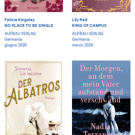
Felicia Kingsley
Lily Red
NO PLACE TO BE SINGLE
KING OF CAMPUS
AUFBAU VERLAG
AUFBAU VERLAG
Germania
Germania
giugno 2026
marzo 2026