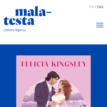
Salta
ITA
ENG
al
contenuto
principale
Literary Agency