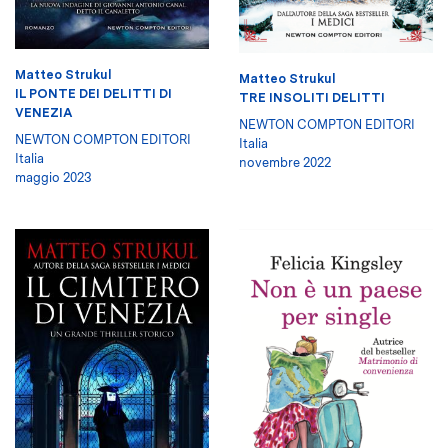
Matteo Strukul
Matteo Strukul
IL PONTE DEI DELITTI DI
TRE INSOLITI DELITTI
VENEZIA
NEWTON COMPTON EDITORI
NEWTON COMPTON EDITORI
Italia
Italia
novembre 2022
maggio 2023