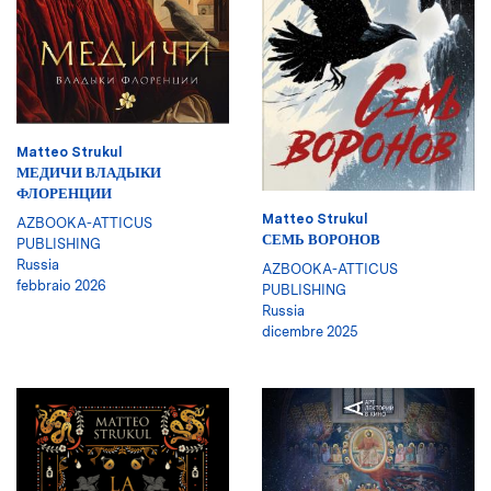
Matteo Strukul
МЕДИЧИ ВЛАДЫКИ
ФЛОРЕНЦИИ
Matteo Strukul
AZBOOKA-ATTICUS
СЕМЬ ВОРОНОВ
PUBLISHING
Russia
AZBOOKA-ATTICUS
febbraio 2026
PUBLISHING
Russia
dicembre 2025