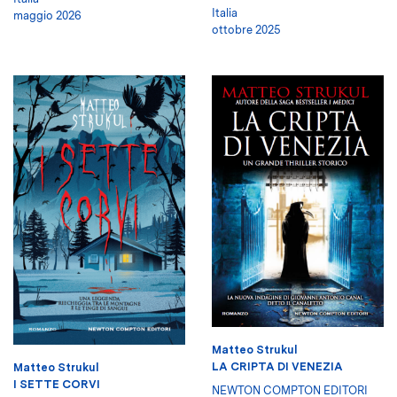
Italia
maggio 2026
ottobre 2025
Matteo Strukul
LA CRIPTA DI VENEZIA
Matteo Strukul
I SETTE CORVI
NEWTON COMPTON EDITORI