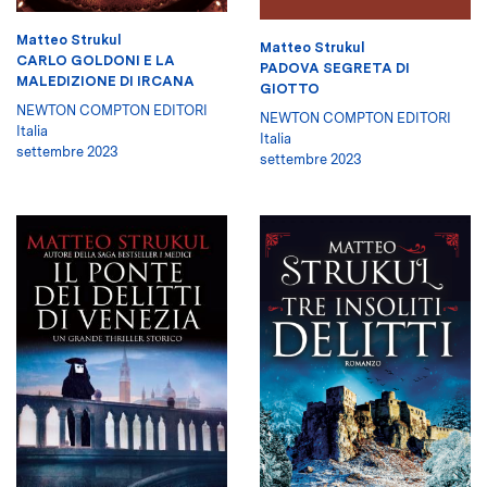
Matteo Strukul
Matteo Strukul
CARLO GOLDONI E LA
PADOVA SEGRETA DI
MALEDIZIONE DI IRCANA
GIOTTO
NEWTON COMPTON EDITORI
NEWTON COMPTON EDITORI
Italia
Italia
settembre 2023
settembre 2023