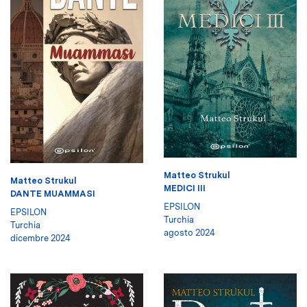
Matteo Strukul
Matteo Strukul
MEDICI III
DANTE MUAMMASI
EPSILON
EPSILON
Turchia
Turchia
agosto 2024
dicembre 2024