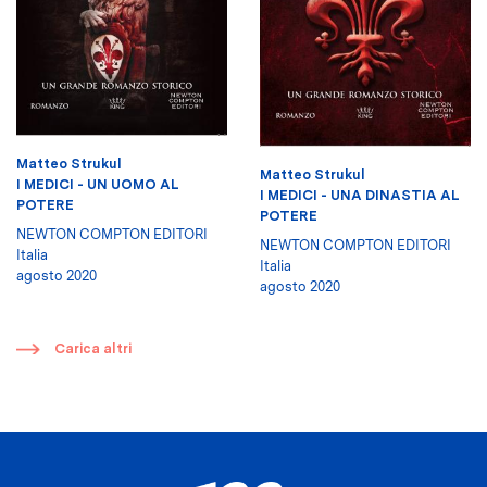
Matteo Strukul
Matteo Strukul
I MEDICI - UN UOMO AL
I MEDICI - UNA DINASTIA AL
POTERE
POTERE
NEWTON COMPTON EDITORI
NEWTON COMPTON EDITORI
Italia
Italia
agosto 2020
agosto 2020
​
Carica altri