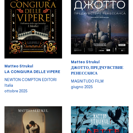
Matteo Strukul
Matteo Strukul
ДЖОТТО, ПРЕДЧУВСТВИЕ
LA CONGIURA DELLE VIPERE
РЕНЕССАНСА
NEWTON COMPTON EDITORI
MAGNITUDO FILM
Italia
giugno 2025
ottobre 2025