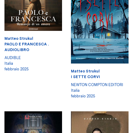
Matteo Strukul
PAOLO E FRANCESCA .
AUDIOLIBRO
AUDIBLE
Italia
febbraio 2025
Matteo Strukul
I SETTE CORVI
NEWTON COMPTON EDITORI
Italia
febbraio 2025