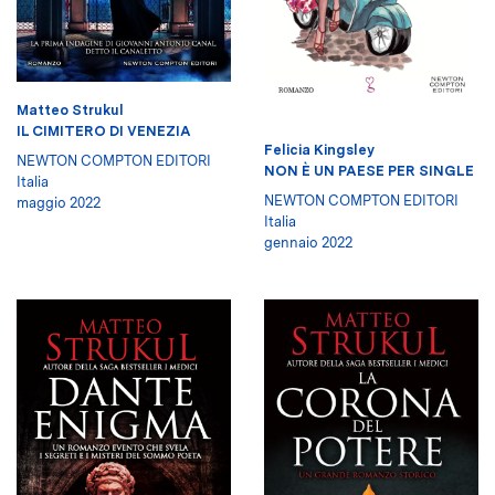
Matteo Strukul
IL CIMITERO DI VENEZIA
Felicia Kingsley
NEWTON COMPTON EDITORI
NON È UN PAESE PER SINGLE
Italia
NEWTON COMPTON EDITORI
maggio 2022
Italia
gennaio 2022