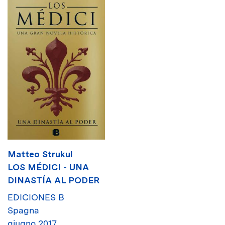
Matteo Strukul
LOS MÉDICI - UNA
DINASTÍA AL PODER
EDICIONES B
Spagna
giugno 2017