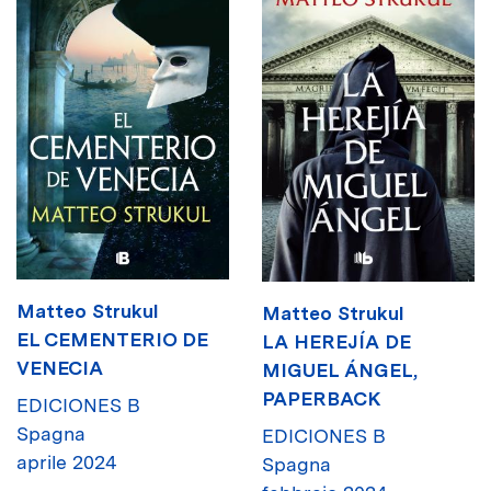
Matteo Strukul
Matteo Strukul
EL CEMENTERIO DE
LA HEREJÍA DE
VENECIA
MIGUEL ÁNGEL,
PAPERBACK
EDICIONES B
Spagna
EDICIONES B
aprile 2024
Spagna