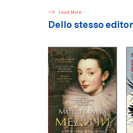
​
Load More
Dello stesso edito