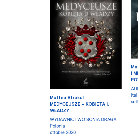
Ma
I M
PO
AU
Ital
Matteo Strukul
set
MEDYCEUSZE – KOBIETA U
WŁADZY
WYDAWNICTWO SONIA DRAGA
Polonia
ottobre 2020