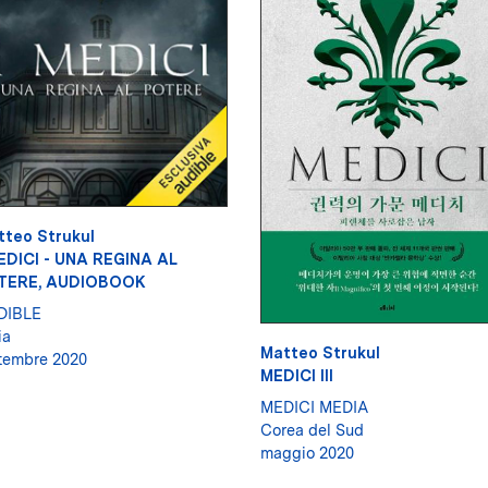
tteo Strukul
EDICI - UNA REGINA AL
TERE, AUDIOBOOK
DIBLE
ia
Matteo Strukul
tembre 2020
MEDICI III
MEDICI MEDIA
Corea del Sud
maggio 2020