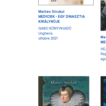
Matteo Strukul
MEDICIEK - EGY DINASZTIA
KIRÁLYNŐJE
GABO KÖNYVKIADÓ
Ungheria
Ma
ottobre 2021
ME
HE
Reg
ago