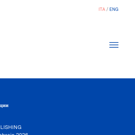
ITA
ENG
ции
LISHING
bbraio 2026