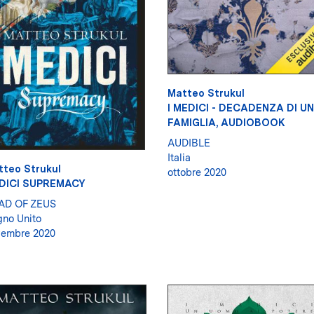
Matteo Strukul
I MEDICI - DECADENZA DI U
FAMIGLIA, AUDIOBOOK
AUDIBLE
Italia
tteo Strukul
ottobre 2020
DICI SUPREMACY
AD OF ZEUS
no Unito
vembre 2020