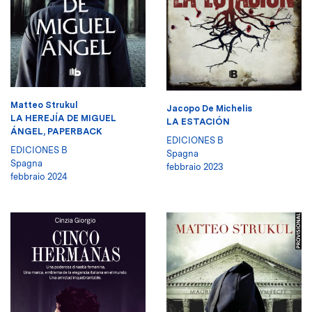
Matteo Strukul
Jacopo De Michelis
LA HEREJÍA DE MIGUEL
LA ESTACIÓN
ÁNGEL, PAPERBACK
EDICIONES B
EDICIONES B
Spagna
Spagna
febbraio 2023
febbraio 2024