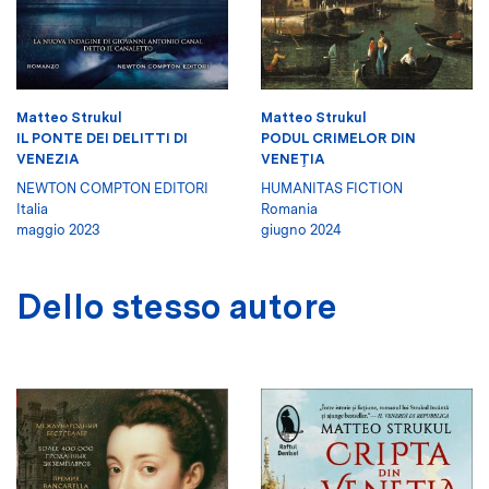
Matteo Strukul
Matteo Strukul
IL PONTE DEI DELITTI DI
PODUL CRIMELOR DIN
VENEZIA
VENEŢIA
NEWTON COMPTON EDITORI
HUMANITAS FICTION
Italia
Romania
maggio 2023
giugno 2024
Dello stesso autore