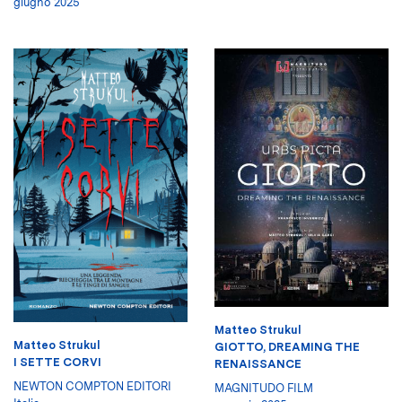
giugno 2025
Matteo Strukul
Matteo Strukul
GIOTTO, DREAMING THE
I SETTE CORVI
RENAISSANCE
NEWTON COMPTON EDITORI
MAGNITUDO FILM