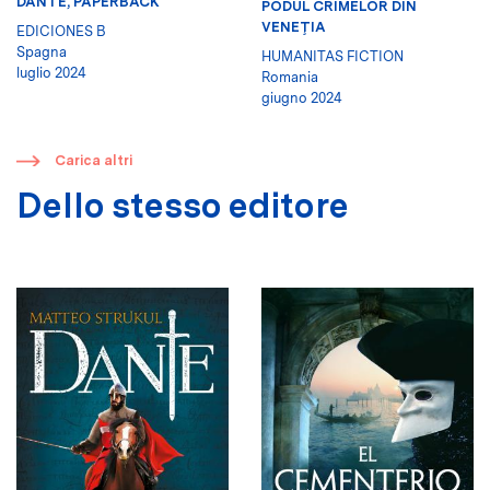
DANTE, PAPERBACK
PODUL CRIMELOR DIN
VENEŢIA
EDICIONES B
Spagna
HUMANITAS FICTION
luglio 2024
Romania
giugno 2024
​
Carica altri
Dello stesso editore