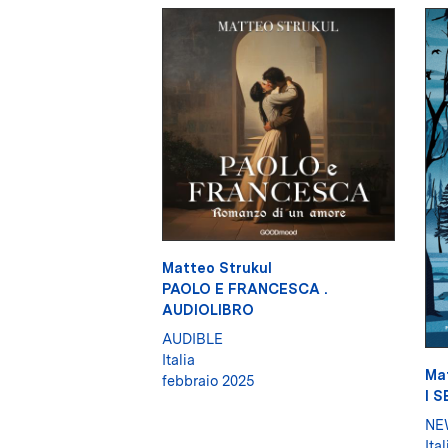
Matteo Strukul
PAOLO E FRANCESCA .
AUDIOLIBRO
AUDIBLE
Italia
Ma
febbraio 2025
I 
NE
Ital