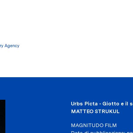
Salta
al
contenuto
principale
ary Agency
Urbs Picta - Giotto e il
MATTEO STRUKUL
MAGNITUDO FILM
Data di pubblicazione
no