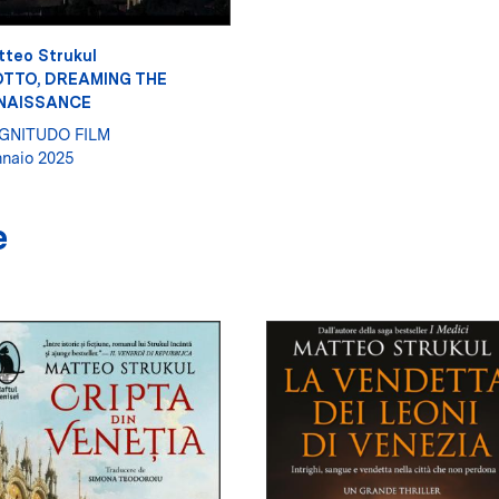
tteo Strukul
OTTO, DREAMING THE
NAISSANCE
GNITUDO FILM
naio 2025
e