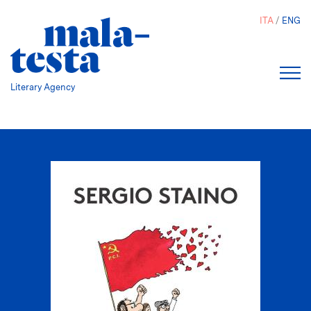
Salta
ITA
ENG
al
contenuto
principale
Literary Agency