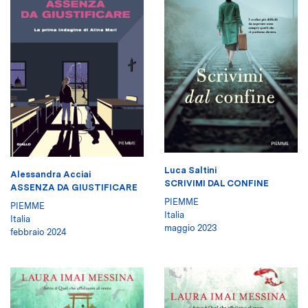
Luca Saltini
Alessandra Acciai
SCRIVIMI DAL CONFINE
ASSENZA DA GIUSTIFICARE
PIEMME
PIEMME
Italia
Italia
maggio 2023
febbraio 2024