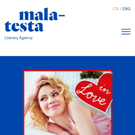
Salta
ITA
ENG
al
contenuto
principale
Literary Agency