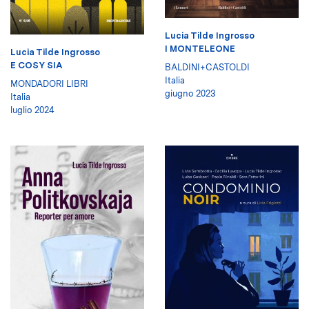
Lucia Tilde Ingrosso
I MONTELEONE
Lucia Tilde Ingrosso
E COSY SIA
BALDINI+CASTOLDI
Italia
MONDADORI LIBRI
giugno 2023
Italia
luglio 2024