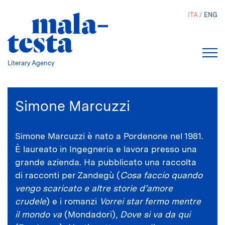
Salta
ITA
ENG
al
contenuto
principale
Literary Agency
Simone Marcuzzi
Simone Marcuzzi è nato a Pordenone nel 1981.
È laureato in Ingegneria e lavora presso una
grande azienda. Ha pubblicato una raccolta
di racconti per Zandegù (
Cosa faccio quando
vengo scaricato e altre storie d’amore
crudele
) e i romanzi
Vorrei star fermo mentre
il mondo va
(Mondadori),
Dove si va da qui