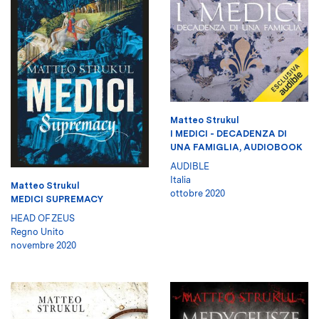
Matteo Strukul
I MEDICI - DECADENZA DI
UNA FAMIGLIA, AUDIOBOOK
AUDIBLE
Italia
Matteo Strukul
ottobre 2020
MEDICI SUPREMACY
HEAD OF ZEUS
Regno Unito
novembre 2020