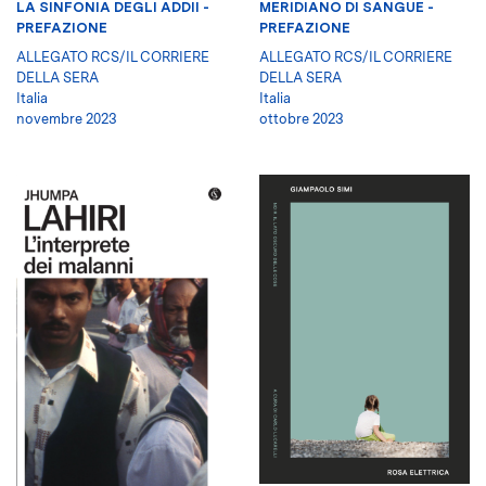
LA SINFONIA DEGLI ADDII -
MERIDIANO DI SANGUE -
PREFAZIONE
PREFAZIONE
ALLEGATO RCS/IL CORRIERE
ALLEGATO RCS/IL CORRIERE
DELLA SERA
DELLA SERA
Italia
Italia
novembre 2023
ottobre 2023