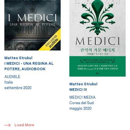
Matteo Strukul
I MEDICI - UNA REGINA AL
POTERE, AUDIOBOOK
AUDIBLE
Italia
Matteo Strukul
settembre 2020
MEDICI III
MEDICI MEDIA
Corea del Sud
maggio 2020
​
Load More