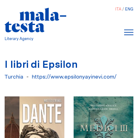
Salta
ITA
ENG
al
contenuto
principale
Literary Agency
I libri di Epsilon
Turchia
https://www.epsilonyayinevi.com/