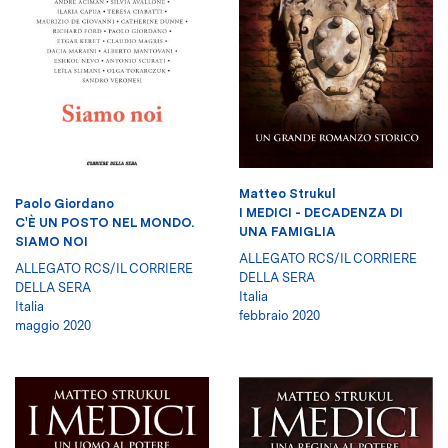
Matteo Strukul
Paolo Giordano
I MEDICI - DECADENZA DI
C'È UN POSTO NEL MONDO.
UNA FAMIGLIA
SIAMO NOI
ALLEGATO RCS/IL CORRIERE
ALLEGATO RCS/IL CORRIERE
DELLA SERA
DELLA SERA
Italia
Italia
febbraio 2020
maggio 2020