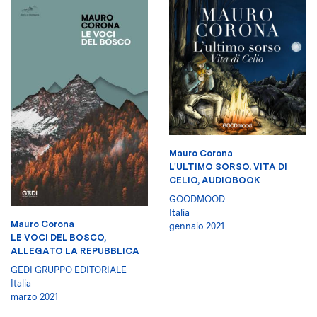
Mauro Corona
L'ULTIMO SORSO. VITA DI
CELIO, AUDIOBOOK
GOODMOOD
Italia
Mauro Corona
gennaio 2021
LE VOCI DEL BOSCO,
ALLEGATO LA REPUBBLICA
GEDI GRUPPO EDITORIALE
Italia
marzo 2021