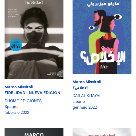
Marco Missiroli
Marco Missiroli
الاخلاص؟
FIDELIDAD - NUEVA EDICIÓN
DAR AL KHAYAL
DUOMO EDICIONES
Libano
Spagna
gennaio 2022
febbraio 2022