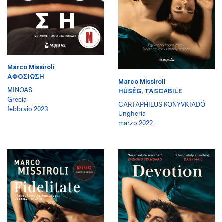
Marco Missiroli
AΦOΣIΩΣH
Marco Missiroli
MINOAS
HŰSÉG, TASCABILE
Grecia
CARTAPHILUS KÖNYVKIADÓ
febbraio 2023
Ungheria
marzo 2022