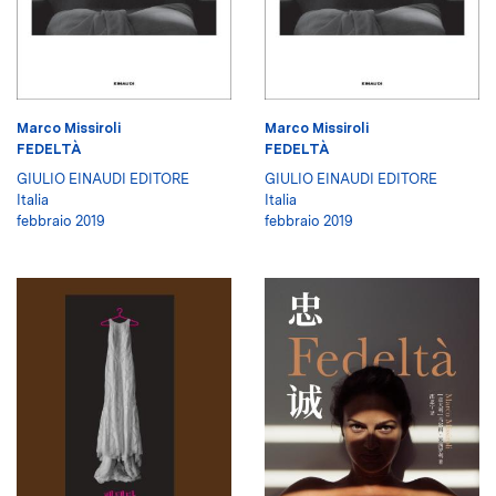
Marco Missiroli
Marco Missiroli
FEDELTÀ
FEDELTÀ
GIULIO EINAUDI EDITORE
GIULIO EINAUDI EDITORE
Italia
Italia
febbraio 2019
febbraio 2019