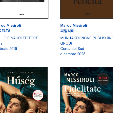
co Missiroli
Marco Missiroli
DELTÀ
피델리티
ULIO EINAUDI EDITORE
MUNHAKDONGNE PUBLISHIN
ia
GROUP
braio 2019
Corea del Sud
dicembre 2025