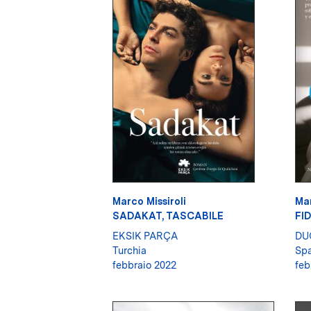
Marco Missiroli
Mar
SADAKAT, TASCABILE
FI
EKSIK PARÇA
DU
Turchia
Sp
febbraio 2022
feb