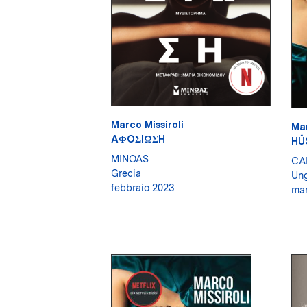
Marco Missiroli
Mar
AΦOΣIΩΣH
HŰ
MINOAS
CA
Grecia
Ung
febbraio 2023
mar