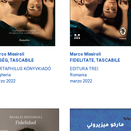
co Missiroli
Marco Missiroli
SÉG, TASCABILE
FIDELITATE, TASCABILE
RTAPHILUS KÖNYVKIADÓ
EDITURA TREI
heria
Romania
zo 2022
marzo 2022