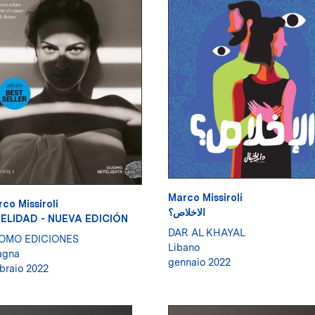
Marco Missiroli
co Missiroli
الاخلاص؟
DELIDAD - NUEVA EDICIÓN
DAR AL KHAYAL
OMO EDICIONES
Libano
agna
gennaio 2022
braio 2022