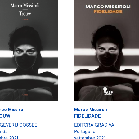
co Missiroli
Marco Missiroli
OUW
FIDELIDADE
TGEVERIJ COSSEE
EDITORA GRADIVA
anda
Portogallo
obre 2021
settembre 2021