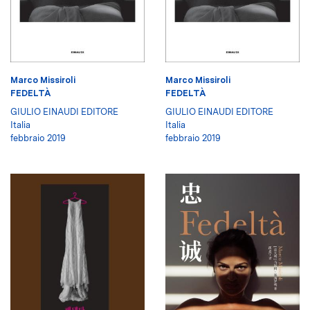
Marco Missiroli
Marco Missiroli
FEDELTÀ
FEDELTÀ
GIULIO EINAUDI EDITORE
GIULIO EINAUDI EDITORE
Italia
Italia
febbraio 2019
febbraio 2019