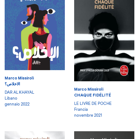
Marco Missiroli
الاخلاص؟
Marco Missiroli
DAR AL KHAYAL
CHAQUE FIDÉLITÉ
Libano
LE LIVRE DE POCHE
gennaio 2022
Francia
novembre 2021