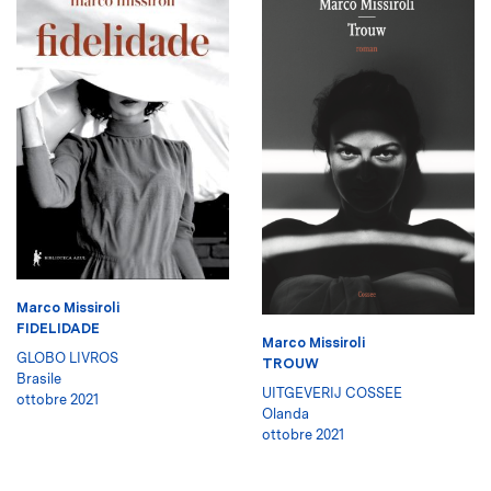
Marco Missiroli
FIDELIDADE
Marco Missiroli
GLOBO LIVROS
TROUW
Brasile
UITGEVERIJ COSSEE
ottobre 2021
Olanda
ottobre 2021