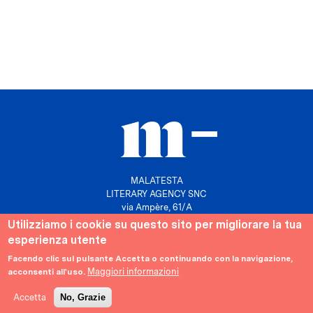
MALATESTA
LITERARY AGENCY SNC
via Ampère, 61/A
20131 Milano
Utilizziamo i cookie su questo sito per migliorare la tua
esperienza utente
P. IVA 10158630961
info@agenziamalatesta.com
Facendo clic sul pulsante Accetta o continuando con la navigazione,
Maggiori informazioni
acconsenti all'uso.
Privacy & Cookies
Area riservata
Accetta
No, Grazie