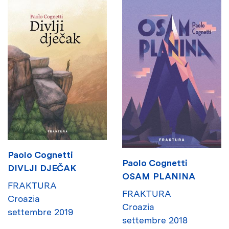
Paolo Cognetti
Paolo Cognetti
DIVLJI DJEČAK
OSAM PLANINA
FRAKTURA
FRAKTURA
Croazia
Croazia
settembre 2019
settembre 2018