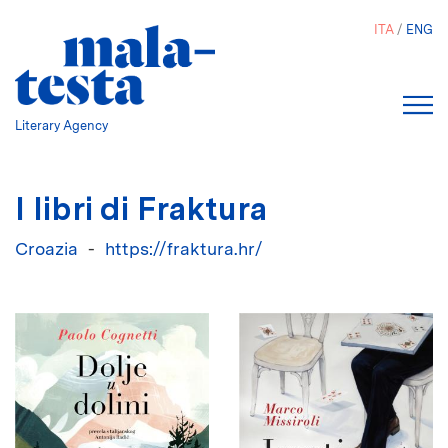
Salta
ITA
ENG
al
contenuto
principale
Literary Agency
I libri di Fraktura
Croazia
https://fraktura.hr/