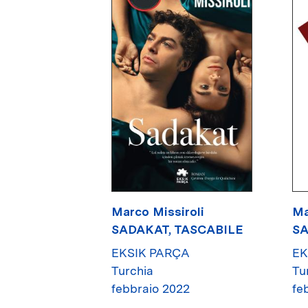
Marco Missiroli
Ma
SADAKAT, TASCABILE
S
EKSIK PARÇA
EK
Turchia
Tu
febbraio 2022
fe