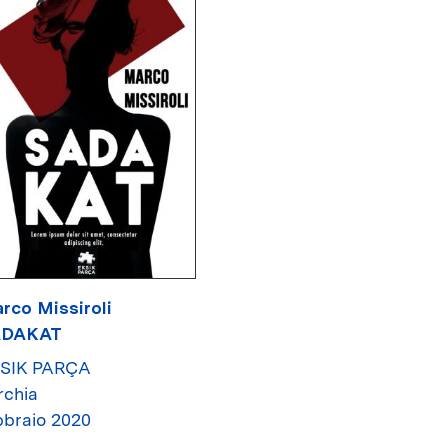
rco Missiroli
ADAKAT
SIK PARÇA
rchia
bbraio 2020