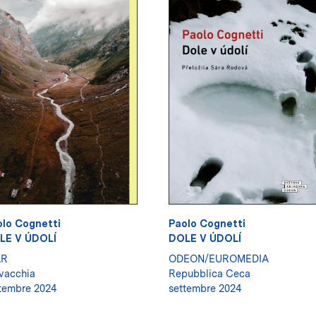
lo Cognetti
Paolo Cognetti
LE V ÚDOLÍ
DOLE V ÚDOLÍ
AR
ODEON/EUROMEDIA
vacchia
Repubblica Ceca
tembre 2024
settembre 2024