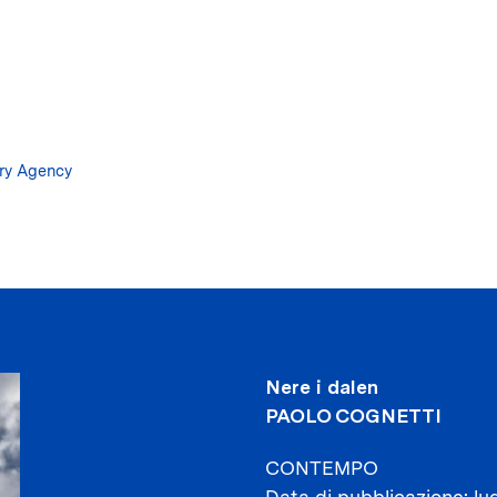
Salta
al
contenuto
principale
ary Agency
Nere i dalen
PAOLO COGNETTI
CONTEMPO
Data di pubblicazione
lu