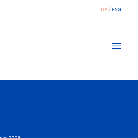
ITA
ENG
glio 2026