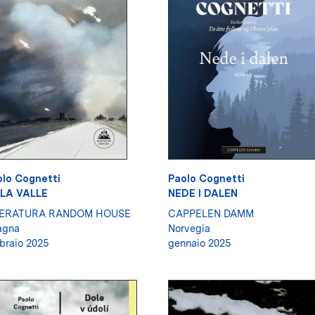
lo Cognetti
Paolo Cognetti
 LA VALLE
NEDE I DALEN
TERATURA RANDOM HOUSE
CAPPELEN DAMM
agna
Norvegia
braio 2025
gennaio 2025