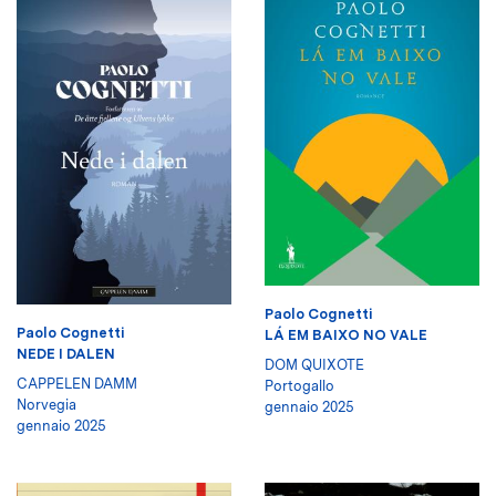
Paolo Cognetti
Paolo Cognetti
LÁ EM BAIXO NO VALE
NEDE I DALEN
DOM QUIXOTE
CAPPELEN DAMM
Portogallo
Norvegia
gennaio 2025
gennaio 2025