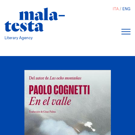
Salta
ITA
ENG
al
contenuto
principale
Literary Agency