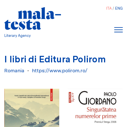
Salta
ITA
ENG
al
contenuto
principale
Literary Agency
I libri di Editura Polirom
Romania
https://www.polirom.ro/