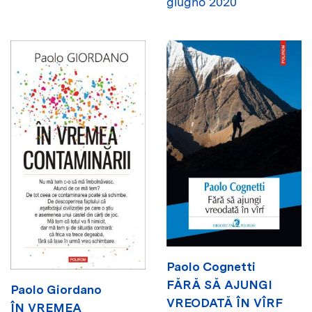
giugno 2020
Paolo Cognetti
FĂRĂ SĂ AJUNGI
Paolo Giordano
VREODATĂ ÎN VÎRF
ÎN VREMEA