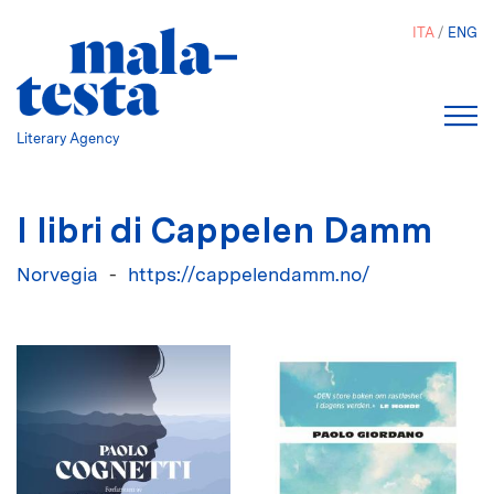
Salta
ITA
ENG
al
contenuto
principale
Literary Agency
I libri di Cappelen Damm
Norvegia
https://cappelendamm.no/