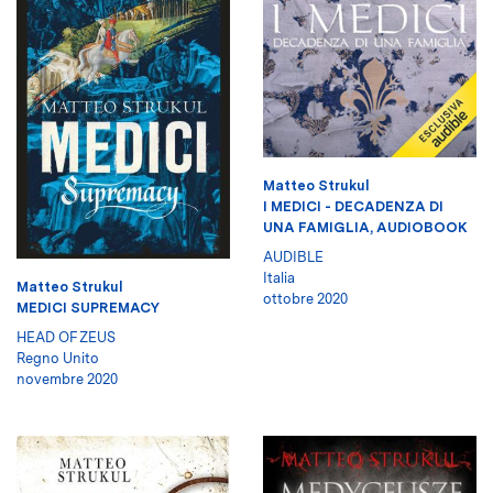
Matteo Strukul
I MEDICI - DECADENZA DI
UNA FAMIGLIA, AUDIOBOOK
AUDIBLE
Italia
Matteo Strukul
ottobre 2020
MEDICI SUPREMACY
HEAD OF ZEUS
Regno Unito
novembre 2020