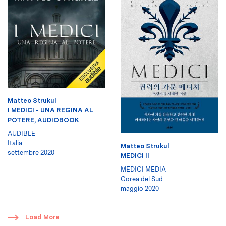
Matteo Strukul
I MEDICI - UNA REGINA AL
POTERE, AUDIOBOOK
AUDIBLE
Italia
Matteo Strukul
settembre 2020
MEDICI II
MEDICI MEDIA
Corea del Sud
maggio 2020
​
Load More