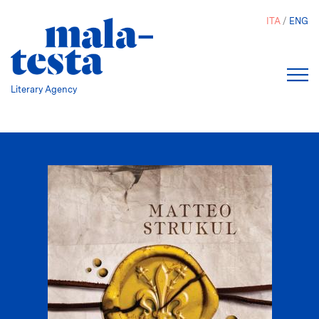
Salta
ITA
ENG
al
contenuto
principale
Literary Agency