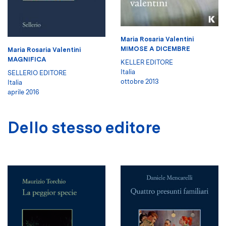
Maria Rosaria Valentini
MIMOSE A DICEMBRE
Maria Rosaria Valentini
MAGNIFICA
KELLER EDITORE
Italia
SELLERIO EDITORE
ottobre 2013
Italia
aprile 2016
Dello stesso editore