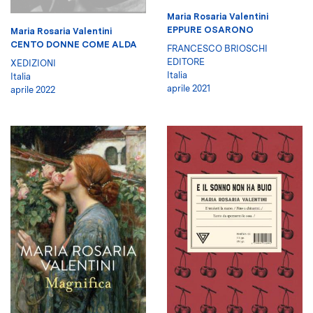
Maria Rosaria Valentini
EPPURE OSARONO
Maria Rosaria Valentini
CENTO DONNE COME ALDA
FRANCESCO BRIOSCHI
EDITORE
XEDIZIONI
Italia
Italia
aprile 2021
aprile 2022