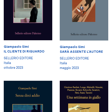
Giampaolo Simi
Giampaolo Simi
IL CLIENTE DI RIGUARDO
SARÀ ASSENTE L'AUTORE
SELLERIO EDITORE
SELLERIO EDITORE
Italia
Italia
ottobre 2023
maggio 2023