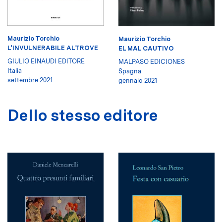
Maurizio Torchio
Maurizio Torchio
L'INVULNERABILE ALTROVE
EL MAL CAUTIVO
GIULIO EINAUDI EDITORE
MALPASO EDICIONES
Italia
Spagna
settembre 2021
gennaio 2021
Dello stesso editore