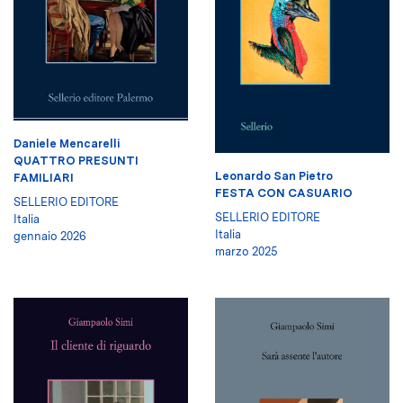
Daniele Mencarelli
QUATTRO PRESUNTI
Leonardo San Pietro
FAMILIARI
FESTA CON CASUARIO
SELLERIO EDITORE
SELLERIO EDITORE
Italia
Italia
gennaio 2026
marzo 2025