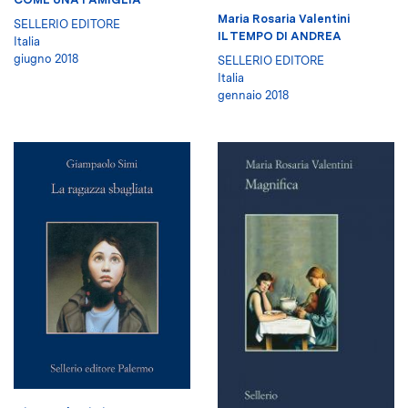
Maria Rosaria Valentini
SELLERIO EDITORE
IL TEMPO DI ANDREA
Italia
giugno 2018
SELLERIO EDITORE
Italia
gennaio 2018