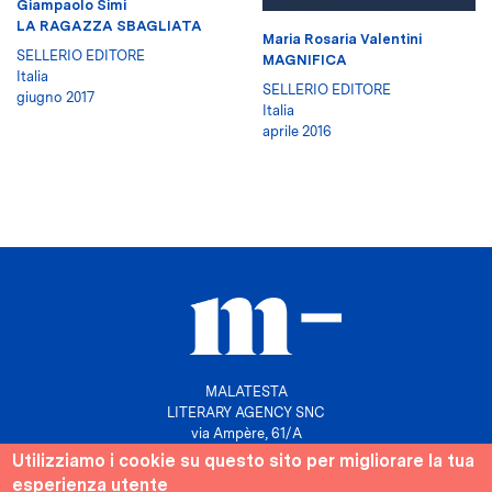
Giampaolo Simi
LA RAGAZZA SBAGLIATA
Maria Rosaria Valentini
SELLERIO EDITORE
MAGNIFICA
Italia
SELLERIO EDITORE
giugno 2017
Italia
aprile 2016
MALATESTA
LITERARY AGENCY SNC
via Ampère, 61/A
20131 Milano
Utilizziamo i cookie su questo sito per migliorare la tua
esperienza utente