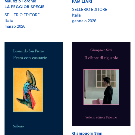
Maurizio Torchio
FAMILIARI
LA PEGGIOR SPECIE
SELLERIO EDITORE
SELLERIO EDITORE
Italia
Italia
gennaio 2026
marzo 2026
Giampaolo Simi