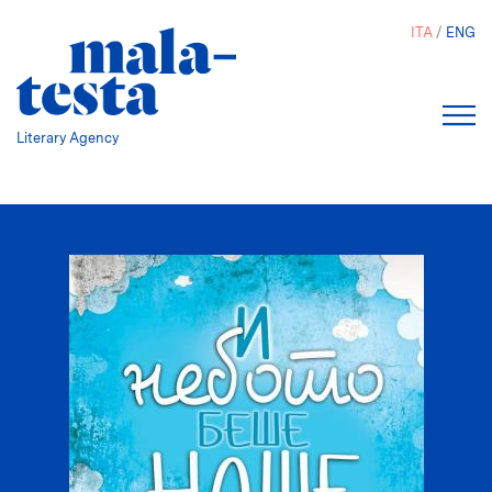
Salta
ITA
ENG
al
contenuto
principale
Literary Agency