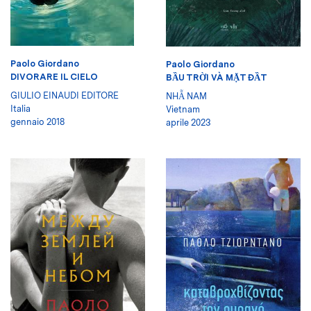
Paolo Giordano
Paolo Giordano
DIVORARE IL CIELO
BẦU TRỜI VÀ MẶT ĐẦT
GIULIO EINAUDI EDITORE
NHẴ NAM
Italia
Vietnam
gennaio 2018
aprile 2023