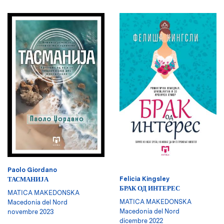
Paolo Giordano
Felicia Kingsley
ТАСМАНИЈА
БРАК ОД ИНТЕРЕС
MATICA MAKEDONSKA
MATICA MAKEDONSKA
Macedonia del Nord
Macedonia del Nord
novembre 2023
dicembre 2022