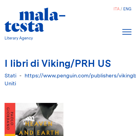
Salta
ITA
ENG
al
contenuto
principale
Literary Agency
I libri di Viking/PRH US
Stati
https://www.penguin.com/publishers/viking
Uniti