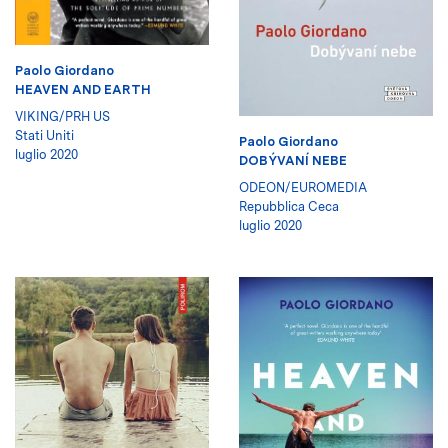
Paolo Giordano
HEAVEN AND EARTH
VIKING/PRH US
Stati Uniti
Paolo Giordano
luglio 2020
DOBÝVANÍ NEBE
ODEON/EUROMEDIA
Repubblica Ceca
luglio 2020