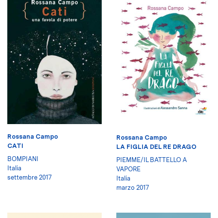
Rossana Campo
Rossana Campo
CATI
LA FIGLIA DEL RE DRAGO
BOMPIANI
PIEMME/IL BATTELLO A
Italia
VAPORE
settembre 2017
Italia
marzo 2017