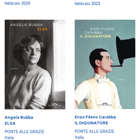
febbraio 2024
febbraio 2023
Enzo Fileno Carabba
Angela Bubba
IL DIGIUNATORE
ELSA
PONTE ALLE GRAZIE
PONTE ALLE GRAZIE
Italia
Italia