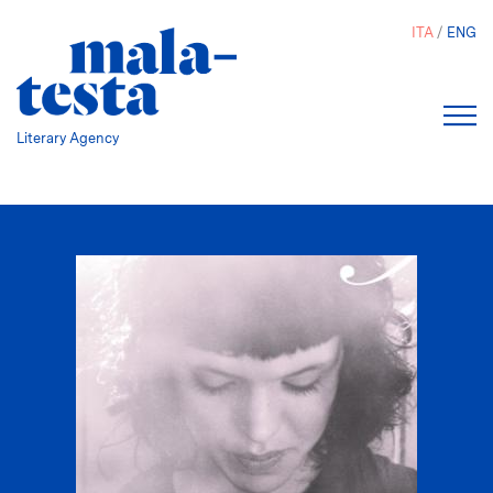
Salta
ITA
ENG
al
contenuto
principale
Literary Agency