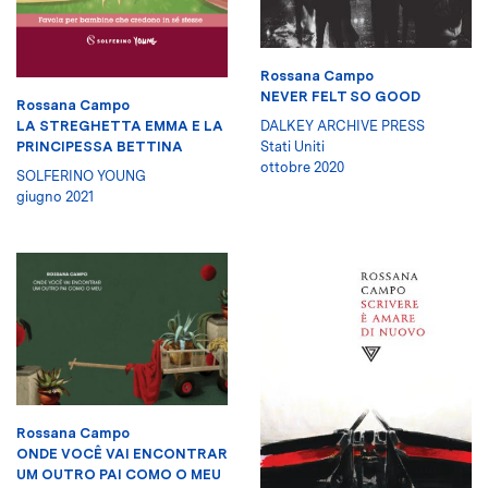
Rossana Campo
NEVER FELT SO GOOD
Rossana Campo
DALKEY ARCHIVE PRESS
LA STREGHETTA EMMA E LA
Stati Uniti
PRINCIPESSA BETTINA
ottobre 2020
SOLFERINO YOUNG
giugno 2021
Rossana Campo
ONDE VOCÊ VAI ENCONTRAR
UM OUTRO PAI COMO O MEU