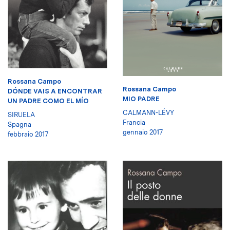
Rossana Campo
Rossana Campo
DÓNDE VAIS A ENCONTRAR
MIO PADRE
UN PADRE COMO EL MÍO
CALMANN-LÉVY
SIRUELA
Francia
Spagna
gennaio 2017
febbraio 2017