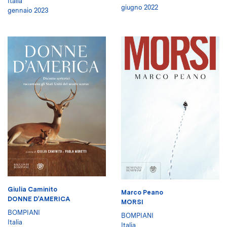
Italia
giugno 2022
gennaio 2023
Giulia Caminito
Marco Peano
DONNE D'AMERICA
MORSI
BOMPIANI
BOMPIANI
Italia
Italia