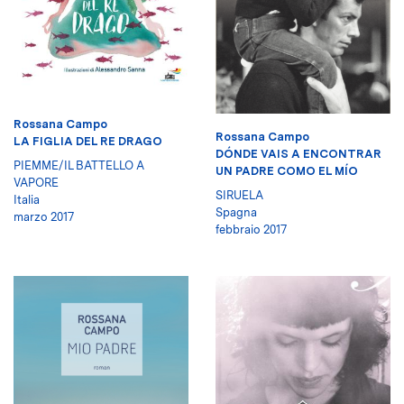
Rossana Campo
Rossana Campo
LA FIGLIA DEL RE DRAGO
DÓNDE VAIS A ENCONTRAR
PIEMME/IL BATTELLO A
UN PADRE COMO EL MÍO
VAPORE
SIRUELA
Italia
Spagna
marzo 2017
febbraio 2017