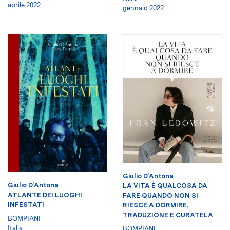
aprile 2022
gennaio 2022
Giulio D’Antona
Giulio D’Antona
LA VITA È QUALCOSA DA
ATLANTE DEI LUOGHI
FARE QUANDO NON SI
INFESTATI
RIESCE A DORMIRE,
TRADUZIONE E CURATELA
BOMPIANI
Italia
BOMPIANI