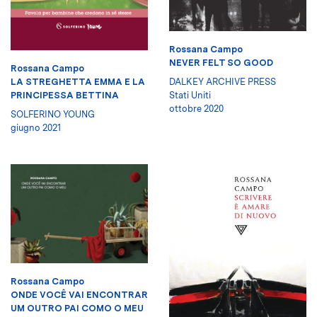
Rossana Campo
NEVER FELT SO GOOD
Rossana Campo
DALKEY ARCHIVE PRESS
LA STREGHETTA EMMA E LA
Stati Uniti
PRINCIPESSA BETTINA
ottobre 2020
SOLFERINO YOUNG
giugno 2021
Rossana Campo
ONDE VOCÊ VAI ENCONTRAR
UM OUTRO PAI COMO O MEU