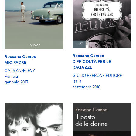
Rossana Campo
Rossana Campo
DIFFICOLTÀ PER LE
MIO PADRE
RAGAZZE
CALMANN-LÉVY
GIULIO PERRONE EDITORE
Francia
Italia
gennaio 2017
settembre 2016