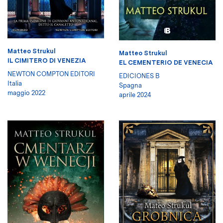
Matteo Strukul
Matteo Strukul
IL CIMITERO DI VENEZIA
EL CEMENTERIO DE VENECIA
NEWTON COMPTON EDITORI
EDICIONES B
Italia
Spagna
maggio 2022
aprile 2024