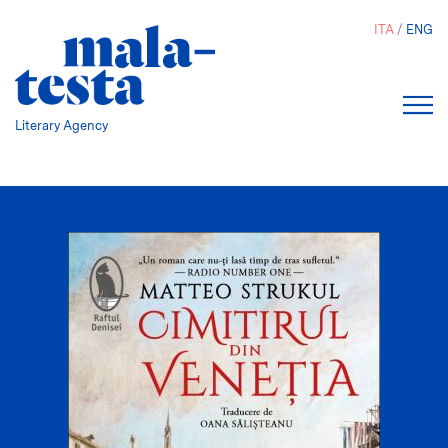
Salta
ITA
ENG
al
contenuto
principale
Literary Agency