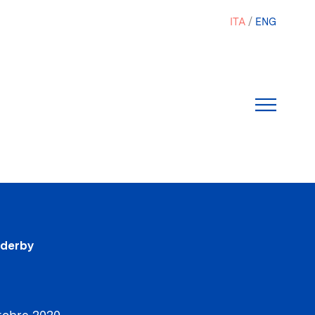
ITA
ENG
 derby
tobre 2020