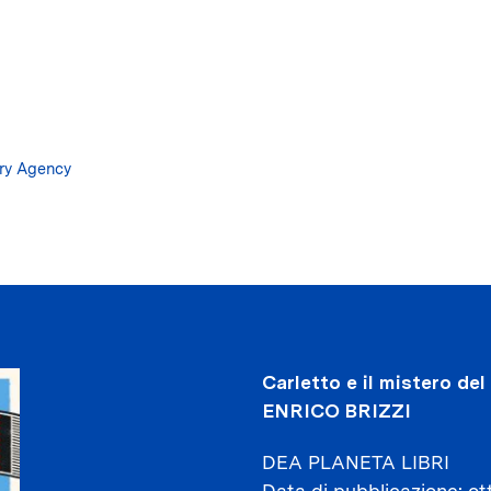
Salta
al
contenuto
principale
ary Agency
Carletto e il mistero del
ENRICO BRIZZI
DEA PLANETA LIBRI
Data di pubblicazione
ot