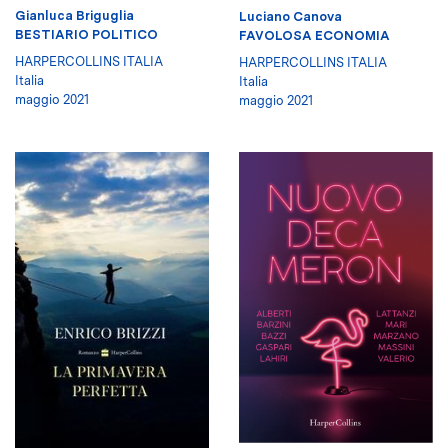
Gianluca Briguglia
Luciano Canova
BESTIARIO POLITICO
FAVOLOSA ECONOMIA
HARPERCOLLINS ITALIA
HARPERCOLLINS ITALIA
Italia
Italia
maggio 2021
maggio 2021