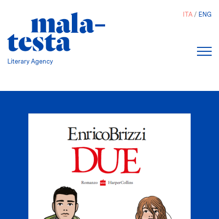
Salta
ITA
ENG
al
contenuto
principale
Literary Agency