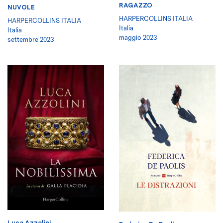
RAGAZZO
NUVOLE
HARPERCOLLINS ITALIA
HARPERCOLLINS ITALIA
Italia
Italia
maggio 2023
settembre 2023
Luca Azzolini