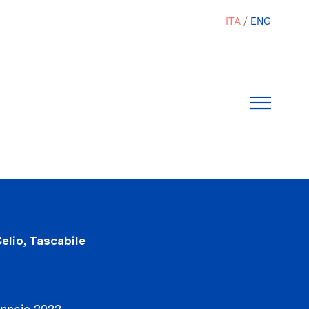
ITA
ENG
Celio, Tascabile
nnaio 2022