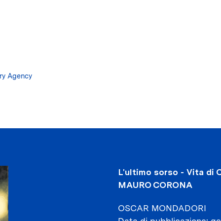
Salta
al
contenuto
principale
ary Agency
L'ultimo sorso - Vita di 
MAURO CORONA
OSCAR MONDADORI
Data di pubblicazione
ge