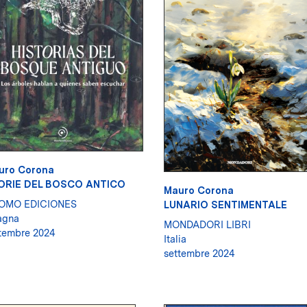
uro Corona
ORIE DEL BOSCO ANTICO
Mauro Corona
OMO EDICIONES
LUNARIO SENTIMENTALE
agna
MONDADORI LIBRI
tembre 2024
Italia
settembre 2024