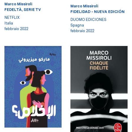
Marco Missiroli
Marco Missiroli
FEDELTÀ, SERIE TV
FIDELIDAD - NUEVA EDICIÓN
NETFLIX
DUOMO EDICIONES
Italia
Spagna
febbraio 2022
febbraio 2022