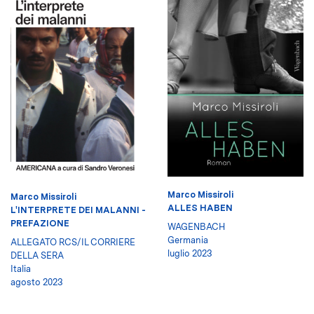
Marco Missiroli
Marco Missiroli
ALLES HABEN
L'INTERPRETE DEI MALANNI -
PREFAZIONE
WAGENBACH
Germania
ALLEGATO RCS/IL CORRIERE
luglio 2023
DELLA SERA
Italia
agosto 2023