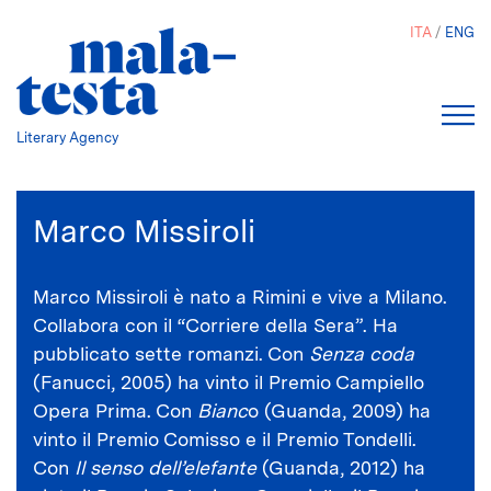
Salta
ITA
ENG
al
contenuto
principale
Literary Agency
Marco Missiroli
Marco Missiroli è nato a Rimini e vive a Milano.
Collabora con il “Corriere della Sera”. Ha
pubblicato sette romanzi. Con
Senza coda
(Fanucci, 2005) ha vinto il Premio Campiello
Opera Prima. Con
Bianc
o (Guanda, 2009) ha
vinto il Premio Comisso e il Premio Tondelli.
Con
Il senso dell’elefante
(Guanda, 2012) ha