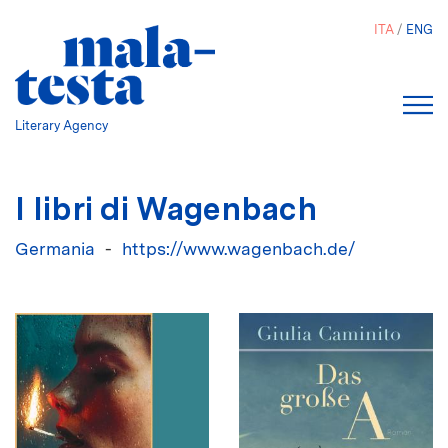
Salta
ITA
ENG
al
contenuto
principale
Literary Agency
I libri di Wagenbach
Germania
https://www.wagenbach.de/